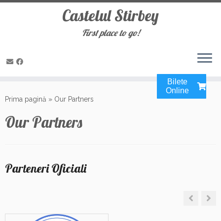
Castelul Stirbey
First place to go!
Bilete
Sari
Online
la
Prima pagină
»
Our Partners
conținut
Our Partners
Parteneri Oficiali