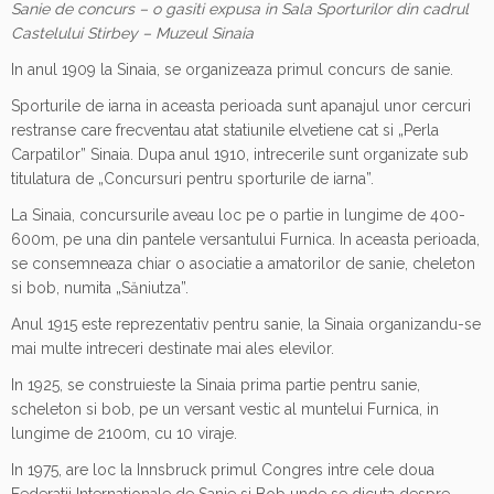
Sanie de concurs – o gasiti expusa in Sala Sporturilor din cadrul
Castelului Stirbey – Muzeul Sinaia
In anul 1909 la Sinaia, se organizeaza primul concurs de sanie.
Sporturile de iarna in aceasta perioada sunt apanajul unor cercuri
restranse care frecventau atat statiunile elvetiene cat si „Perla
Carpatilor” Sinaia. Dupa anul 1910, intrecerile sunt organizate sub
titulatura de „Concursuri pentru sporturile de iarna”.
La Sinaia, concursurile aveau loc pe o partie in lungime de 400-
600m, pe una din pantele versantului Furnica. In aceasta perioada,
se consemneaza chiar o asociatie a amatorilor de sanie, cheleton
si bob, numita „Săniutza”.
Anul 1915 este reprezentativ pentru sanie, la Sinaia organizandu-se
mai multe intreceri destinate mai ales elevilor.
In 1925, se construieste la Sinaia prima partie pentru sanie,
scheleton si bob, pe un versant vestic al muntelui Furnica, in
lungime de 2100m, cu 10 viraje.
In 1975, are loc la Innsbruck primul Congres intre cele doua
Federatii Internationale de Sanie si Bob unde se dicuta despre