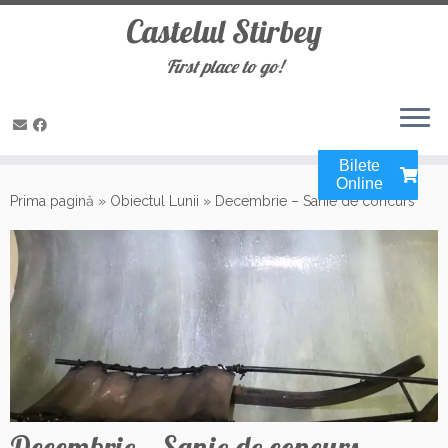
Castelul Stirbey
First place to go!
Bilete
Sari
Online
la
Prima pagină
»
Obiectul Lunii
»
Decembrie – Sanie de concurs
conținut